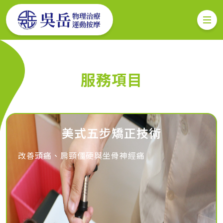
專業脊椎矯正 × 美式運動按摩｜
高雄自費物理治療首選
快速預約
服務項目
美式五步矯正技術
改善頭痛、肩頸僵硬與坐骨神經痛