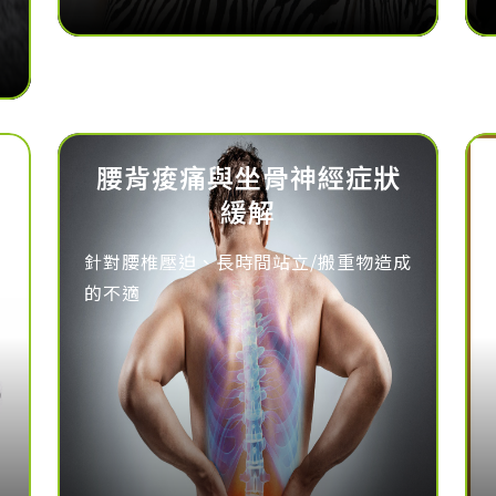
腰背痠痛與坐骨神經症狀
緩解
針對腰椎壓迫、長時間站立/搬重物造成
的不適