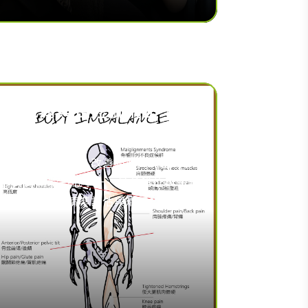
高低肩與長短腳矯正｜專
業結構調整，恢復體態平
衡
結構不平衡調整｜改善肩胛與骨盆對稱
性 針對肩膀高低不一、骨盆錯位與長短
腳現象，透過精準評估與矯正技術，重
建身體平衡，減少關節負擔與代償性疼
痛。