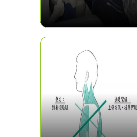
肩頸痠痛與手麻處理
針對辦公久坐、壓力型肩頸緊繃