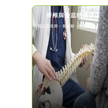
脊椎與骨盆結構矯正
矯正高低肩、長短腳、骨盆歪斜