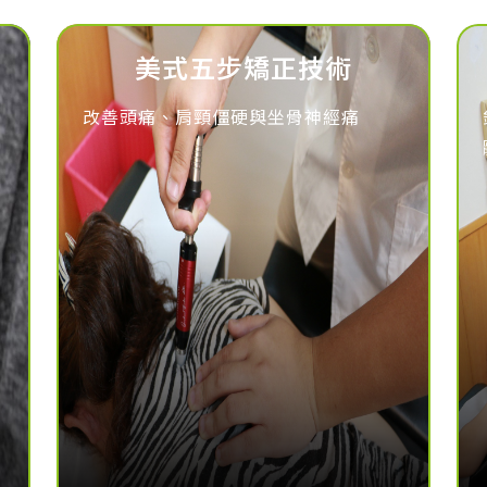
美式五步矯正技術
改善頭痛、肩頸僵硬與坐骨神經痛