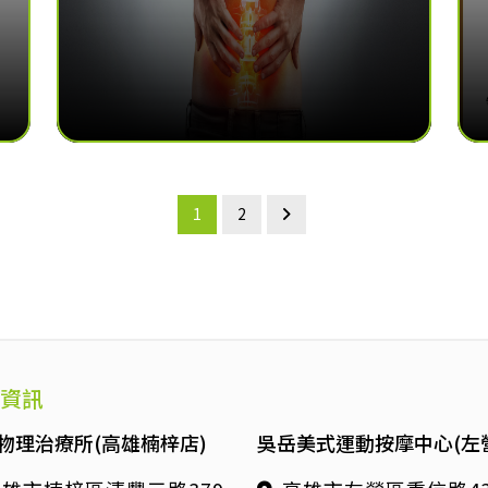
1
2
資訊
物理治療所(高雄楠梓店)
吳岳美式運動按摩中心(左