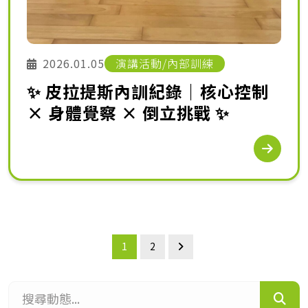
2026.01.05
演講活動/內部訓練
✨ 皮拉提斯內訓紀錄｜核心控制
× 身體覺察 × 倒立挑戰 ✨
1
2
搜尋動態...