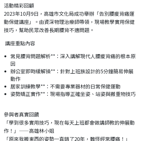
活動精彩回顧
2023年10月9日，高雄市文化局成功舉辦「告別腰痠背痛運
動保健講座」。由資深物理治療師帶領，現場教學實用保健
技巧，幫助民眾改善長期腰背不適問題。
講座重點內容
常見腰背問題解析**：深入講解現代人腰痠背痛的根本原
因
辦公室即時緩解操**：針對上班族設計的5分鐘簡易伸展
動作
居家訓練教學**：不需要專業器材的日常保健運動
姿勢矯正實作**：現場指導正確坐姿、站姿與搬重物技巧
參與者真實回饋
「學到很多實用技巧，現在每天上班都會做講師教的伸展動
作！」——高雄林小姐
「原來我搬東西的姿勢一直錯了20年，難怪經常腰痛！」