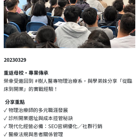
20230329
重返母校・專業傳承
榮幸受邀回到 #樹人醫專物理治療系，與學弟妹分享「從臨
床到開業」的實戰經驗！
分享重點
✓ 物理治療師的多元職涯發展
✓ 診所開業選址與成本控管秘訣
✓ 現代化經營必備：SEO官網優化／社群行銷
✓ 醫療法規與患者關係管理