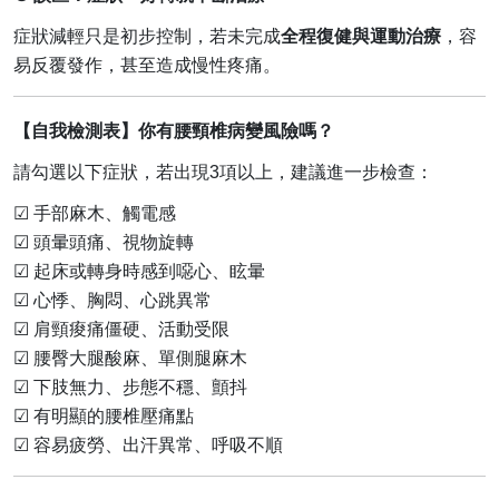
症狀減輕只是初步控制，若未完成
全程復健與運動治療
，容
易反覆發作，甚至造成慢性疼痛。
【自我檢測表】你有腰頸椎病變風險嗎？
請勾選以下症狀，若出現
3
項以上，建議進一步檢查：
☑
手部麻木、觸電感
☑
頭暈頭痛、視物旋轉
☑
起床或轉身時感到噁心、眩暈
☑
心悸、胸悶、心跳異常
☑
肩頸痠痛僵硬、活動受限
☑
腰臀大腿酸麻、單側腿麻木
☑
下肢無力、步態不穩、顫抖
☑
有明顯的腰椎壓痛點
☑
容易疲勞、出汗異常、呼吸不順