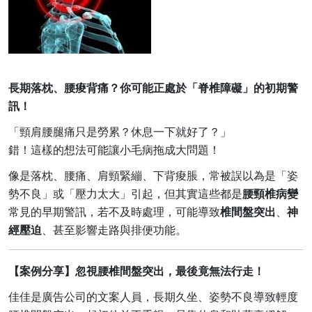
長期落枕、腰痠背痛？你可能正處於「脊椎障礙」的初期警
訊！
「頸肩腰腿痛只是勞累？休息一下就好了？」
錯！這樣的想法可能讓小毛病拖成大問題！
像是落枕、腰痛、肩頸緊繃、下背痠脹，常被誤以為是「姿
勢不良」或「壓力太大」引起，但其實這些都是
腰頸椎病變
常見的早期警訊，若不及時處理，可能導致
椎間盤突出
、
神
經壓迫
、甚至影響走路與排便功能。
【案例分享】忽視腰椎間盤突出，最後竟無法行走！
佳佳是廣告公司的文案人員，長期久坐、姿勢不良導致輕度