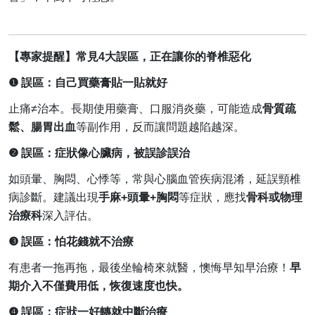
【專家提醒】常見
4
大誤區，正在讓你的脊椎惡化
❶
誤區：自己買藥膏貼一貼就好
止痛
≠
治本。長期使用藥膏、口服消炎藥，可能造成
骨質疏
鬆、腸胃出血
等副作用，反而讓問題越陷越深。
❷
誤區：症狀像心臟病，被誤診誤治
如頭暈、胸悶、心悸等，常與心腦血管疾病混淆，延誤頸椎
病診斷。建議出現
手麻
+
頭暈
+
胸悶
等症狀，應找
骨科或物理
治療科
深入評估。
❸
誤區：怕花錢就不治療
有患者一拖再拖，最後坐輪椅來就醫，懊悔早知早治療！
早
期介入不僅費用低，恢復速度也快。
❹
誤區：症狀一好轉就中斷治療