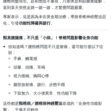
腰椎間盤突出。起初他並不重視，只靠休息和貼藥膏緩解，
直到某天突然走路一跛一跛，才驚覺問題嚴重。
專家表示，這是因為未在黃金期治療，導致脊椎神經壓迫惡
化，引發
功能性障礙與跛行
。
頸肩腰腿痛，不只是「小病」！脊椎問題影響全身功能
你知道嗎？腰頸椎問題不只是痠痛，還可能引發以下症
狀：
手麻、觸電感
頭暈、頭痛、耳鳴
視力模糊、胸悶心悸
腿部放射痛、跛行、步態不穩
下肢無力、大小便異常、性功能下降
這些都是
頸椎病／腰椎病神經壓迫
造成的「全身性功能影
響」，千萬不可輕忽。